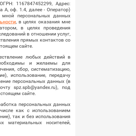
ГРН: 1167847452299, Адрес:
а А, оф. 1.4, далее - Оператор)
х мной персональных данных
ьности
, в целях оказания мне
атором, в целях проведения
ледований в отношении услуг,
ствления прямых контактов со
стоящем сайте.
ществление любых действий в
необходимы и желаемы для
чения, сбор, систематизацию,
ие), использование, передачу
жение персональных данных (в
ту spz.spb@yandex.ru), под
стоящем сайте.
работка персональных данных
числе как с использованием
ие), так и без использования
ых материальных носителей,