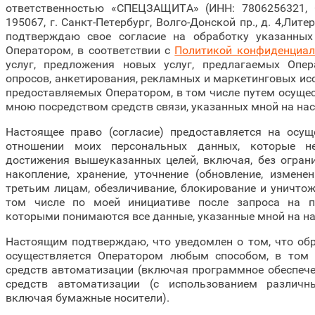
ответственностью «СПЕЦЗАЩИТА» (ИНН: 7806256321, О
195067, г. Санкт-Петербург, Волго-Донской пр., д. 4,Литер
подтверждаю свое согласие на обработку указанны
Оператором, в соответствии с
Политикой конфиденциал
услуг, предложения новых услуг, предлагаемых Опер
опросов, анкетирования, рекламных и маркетинговых исс
предоставляемых Оператором, в том числе путем осуще
мною посредством средств связи, указанных мной на на
Настоящее право (согласие) предоставляется на осу
отношении моих персональных данных, которые 
достижения вышеуказанных целей, включая, без ограни
накопление, хранение, уточнение (обновление, изменен
третьим лицам, обезличивание, блокирование и уничто
том числе по моей инициативе после запроса на поч
которыми понимаются все данные, указанные мной на на
Настоящим подтверждаю, что уведомлен о том, что об
осуществляется Оператором любым способом, в том 
средств автоматизации (включая программное обеспечен
средств автоматизации (с использованием различн
включая бумажные носители).