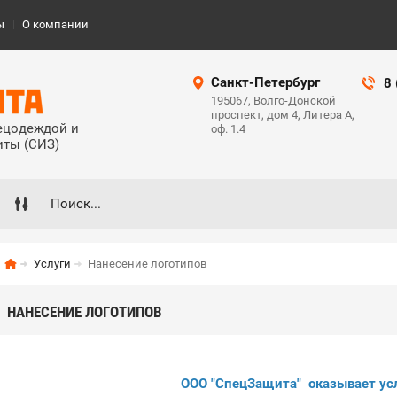
ы
О компании
Санкт-Петербург
8
195067, Волго-Донской
проспект, дом 4, Литера А,
пецодеждой и
оф. 1.4
иты (СИЗ)
Услуги
Нанесение логотипов
НАНЕСЕНИЕ ЛОГОТИПОВ
ООО "СпецЗащита" оказывает у