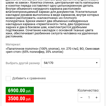
швом «в замок». Кокетка спинки, центральная часть капюшона
и кокетки переда составляют одну цельнокроенную деталь.
Внутри объемного нагрудного кармана расположен
влагонепроницаемый карман для документов. Усилительные
накладки рукавов выполнены в виде карманов, внутри которых
можно расположить «налокотники» из плотного
полиуретана. Брюки имеют два объемных набедренных
накладных кармана «герметичного» типа, два прорезных
задних и два в боковом шве, комплектуются удобными
подтяжками. Сочетание накладок с основной тканью цвета
хаки, обеспечивает разбиение силуэта человека на удаленных
растояниях.
Материал:
«Палаточное полотно» (100% хлопок), пл. 270 г/м2, ВО, Смесовая
«рип-стоп» (65% полиэфир, 35% хлопок)
54/170
Выбрать другой размер
Добавить к сравнению
6900.00
Количество:
руб.
3500.00
руб.