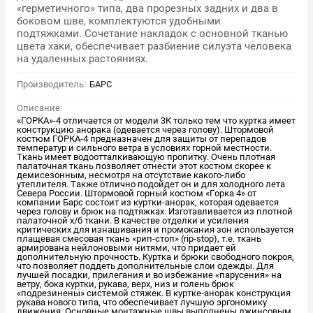
«герметичного» типа, два прорезных задних и два в
боковом шве, комплектуются удобными
подтяжками. Сочетание накладок с основной тканью
цвета хаки, обеспечивает разбиение силуэта человека
на удаленных растояниях.
Производитель:
БАРС
Описание:
«ГОРКА»-4 отличается от модели 3К только тем что куртка имеет
конструкцию анорака (одевается через голову). Штормовой
костюм ГОРКА-4 предназначен для защиты от перепадов
температур и сильного ветра в условиях горной местности.
Ткань имеет водоотталкивающую пропитку. Очень плотная
палаточная ткань позволяет отнести этот костюм скорее к
демисезонным, несмотря на отсутствие какого-либо
утеплителя. Также отлично подойдет он и для холодного лета
Севера России. Штормовой горный костюм «Горка 4» от
компании Барс состоит из куртки-анорак, которая одевается
через голову и брюк на подтяжках. Изготавливается из плотной
палаточной х/б ткани. В качестве отделки и усиления
критических для изнашивания и промокания зон используется
плащевая смесовая ткань «рип-стоп» (rip-stop), т.е. ткань
армирована нейлоновыми нитями, что придает ей
дополнительную прочность. Куртка и брюки свободного покроя,
что позволяет поддеть дополнительные слои одежды. Для
лучшей посадки, прилегания и во избежание «парусения» на
ветру, бока куртки, рукава, верх, низ и голень брюк
«подрезинены» системой стяжек. В куртке-анорак конструкция
рукава нового типа, что обеспечивает лучшую эргономику
движения. Основные монтажные швы выполнены джинсовым