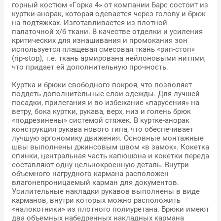
горный костюм «Горка 4» от компании Барс состоит из
куртки-анорак, которая одевается через голову и брюк
на подтяжках. Изготавливается из плотной
палаточной х/б ткани. В качестве отделки и усиления
критических для изнашивания и промокания зон
используется плащевая смесовая ткань «рип-стоп»
(rip-stop), т.е. ткань армирована нейлоновыми нитями,
что придает ей дополнительную прочность.
Куртка и брюки свободного покроя, что позволяет
поддеть дополнительные слои одежды. Для лучшей
посадки, прилегания и во избежание «парусения» на
ветру, бока куртки, рукава, верх, низ и голень брюк
«подрезинены» системой стяжек. В куртке-анорак
конструкция рукава нового типа, что обеспечивает
лучшую эргономику движения. Основные монтажные
швы выполнены джинсовым швом «в замок». Кокетка
спинки, центральная часть капюшона и кокетки переда
составляют одну цельнокроенную деталь. Внутри
объемного нагрудного кармана расположен
влагонепроницаемый карман для документов.
Усилительные накладки рукавов выполнены в виде
карманов, внутри которых можно расположить
«налокотники» из плотного полиуретана. Брюки имеют
два объемных набедренных накладных кармана