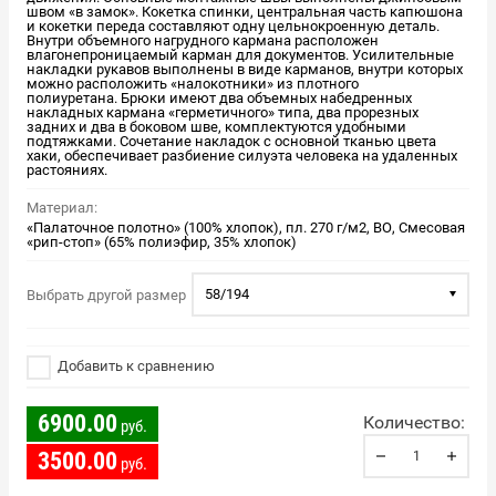
швом «в замок». Кокетка спинки, центральная часть капюшона
и кокетки переда составляют одну цельнокроенную деталь.
Внутри объемного нагрудного кармана расположен
влагонепроницаемый карман для документов. Усилительные
накладки рукавов выполнены в виде карманов, внутри которых
можно расположить «налокотники» из плотного
полиуретана. Брюки имеют два объемных набедренных
накладных кармана «герметичного» типа, два прорезных
задних и два в боковом шве, комплектуются удобными
подтяжками. Сочетание накладок с основной тканью цвета
хаки, обеспечивает разбиение силуэта человека на удаленных
растояниях.
Материал:
«Палаточное полотно» (100% хлопок), пл. 270 г/м2, ВО, Смесовая
«рип-стоп» (65% полиэфир, 35% хлопок)
58/194
Выбрать другой размер
Добавить к сравнению
6900.00
Количество:
руб.
3500.00
руб.