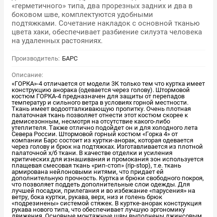
«герметичного» типа, два прорезных задних и два в
боковом шве, комплектуются удобными
подтяжками. Сочетание накладок с основной тканью
цвета хаки, обеспечивает разбиение силуэта человека
на удаленных растояниях.
Производитель:
БАРС
Описание:
«ГОРКА»-4 отличается от модели 3К только тем что куртка имеет
конструкцию анорака (одевается через голову). Штормовой
костюм ГОРКА-4 предназначен для защиты от перепадов
температур и сильного ветра в условиях горной местности.
Ткань имеет водоотталкивающую пропитку. Очень плотная
палаточная ткань позволяет отнести этот костюм скорее к
демисезонным, несмотря на отсутствие какого-либо
утеплителя. Также отлично подойдет он и для холодного лета
Севера России. Штормовой горный костюм «Горка 4» от
компании Барс состоит из куртки-анорак, которая одевается
через голову и брюк на подтяжках. Изготавливается из плотной
палаточной х/б ткани. В качестве отделки и усиления
критических для изнашивания и промокания зон используется
плащевая смесовая ткань «рип-стоп» (rip-stop), т.е. ткань
армирована нейлоновыми нитями, что придает ей
дополнительную прочность. Куртка и брюки свободного покроя,
что позволяет поддеть дополнительные слои одежды. Для
лучшей посадки, прилегания и во избежание «парусения» на
ветру, бока куртки, рукава, верх, низ и голень брюк
«подрезинены» системой стяжек. В куртке-анорак конструкция
рукава нового типа, что обеспечивает лучшую эргономику
движения. Основные монтажные швы выполнены джинсовым