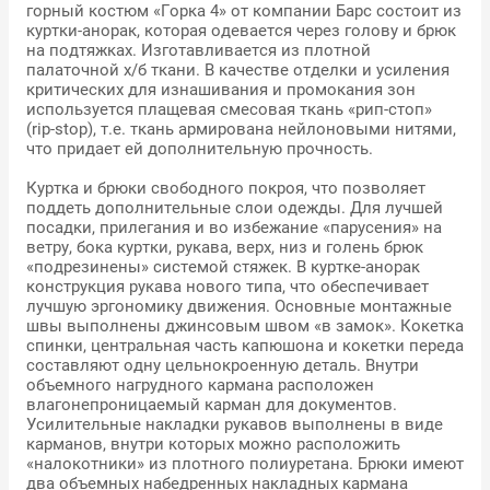
горный костюм «Горка 4» от компании Барс состоит из
куртки-анорак, которая одевается через голову и брюк
на подтяжках. Изготавливается из плотной
палаточной х/б ткани. В качестве отделки и усиления
критических для изнашивания и промокания зон
используется плащевая смесовая ткань «рип-стоп»
(rip-stop), т.е. ткань армирована нейлоновыми нитями,
что придает ей дополнительную прочность.
Куртка и брюки свободного покроя, что позволяет
поддеть дополнительные слои одежды. Для лучшей
посадки, прилегания и во избежание «парусения» на
ветру, бока куртки, рукава, верх, низ и голень брюк
«подрезинены» системой стяжек. В куртке-анорак
конструкция рукава нового типа, что обеспечивает
лучшую эргономику движения. Основные монтажные
швы выполнены джинсовым швом «в замок». Кокетка
спинки, центральная часть капюшона и кокетки переда
составляют одну цельнокроенную деталь. Внутри
объемного нагрудного кармана расположен
влагонепроницаемый карман для документов.
Усилительные накладки рукавов выполнены в виде
карманов, внутри которых можно расположить
«налокотники» из плотного полиуретана. Брюки имеют
два объемных набедренных накладных кармана