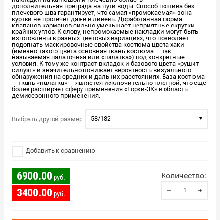
дополнительная преграда на пути воды. Способ пошива без
плечевого шва гарантирует, что самая «промокаемая» зона
куртки не протечет даже в ливень. Доработанная форма
клапанов карманов сильно уменьшает неприятные скрутки
крайних углов. К слову, непромокаемые накладки могут быть
изготовлены в разных цветовых вариациях, что позволяет
подогнать маскировочные свойства костюма цвета хаки
(именно такого цвета основная ткань костюма — так
называемая палаточная или «палатка») под конкретные
условия. К тому же контраст вкладок и базового цвета «рушит
силуэт» и значительно понижает вероятность визуального
обнаружения на средних и дальних расстояниях. База костюма
— ткань «палатка» — является исключительно плотной, что еще
более расширяет сферу применения «Горки-3К» в область
демисезонного применения.
58/182
Выбрать другой размер
Добавить к сравнению
6900.00
Количество:
руб.
3400.00
руб.