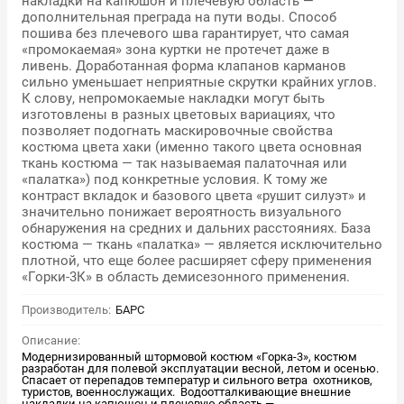
накладки на капюшон и плечевую область —
дополнительная преграда на пути воды. Способ
пошива без плечевого шва гарантирует, что самая
«промокаемая» зона куртки не протечет даже в
ливень. Доработанная форма клапанов карманов
сильно уменьшает неприятные скрутки крайних углов.
К слову, непромокаемые накладки могут быть
изготовлены в разных цветовых вариациях, что
позволяет подогнать маскировочные свойства
костюма цвета хаки (именно такого цвета основная
ткань костюма — так называемая палаточная или
«палатка») под конкретные условия. К тому же
контраст вкладок и базового цвета «рушит силуэт» и
значительно понижает вероятность визуального
обнаружения на средних и дальних расстояниях. База
костюма — ткань «палатка» — является исключительно
плотной, что еще более расширяет сферу применения
«Горки-3К» в область демисезонного применения.
Производитель:
БАРС
Описание:
Модернизированный штормовой костюм «Горка-3», костюм
разработан для полевой эксплуатации весной, летом и осенью.
Спасает от перепадов температур и сильного ветра охотников,
туристов, военнослужащих. Водоотталкивающие внешние
накладки на капюшон и плечевую область —