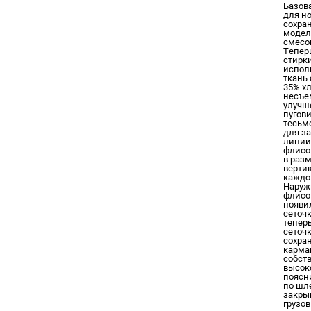
Базов
для но
сохра
модел
смесов
Тепер
стирк
испол
ткань
35% хл
несъе
улучш
пугов
тесьм
для з
линии
флисо
в раз
верти
каждом
Наруж
флисо
появи
сеточк
тепер
сеточк
сохра
карма
собст
высок
поясн
по шл
закры
грузов