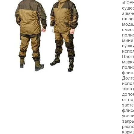
«ГОРК
сущес
зимне
плюс
моде
смесо
полиэ
мини
сушк
испол
Плот
марки
поли
флис
Долг
испо
типа 
допо
от по
засте
флис
увели
закр
расп
карма