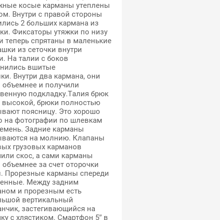
жные косые карманы утеплены
м. Внутри с правой стороны
ились 2 больших кармана из
ки. Фиксаторы утяжки по низу
и теперь спрятаны в маленькие
шки из сеточки внутри
и. На талии с боков
анились вшитые
ки. Внутри два кармана, они
и объемнее и получили
твенную подкладку.Талия брюк
а высокой, брюки полностью
ывают поясницу. Это хорошо
о на фотографии по шлевкам
ремень. Задние карманы
ываются на молнию. Клапаны
вых грузовых карманов
или скос, а сами карманы
 объемнее за счет оторочки
и. Прорезные карманы спереди
ленные. Между задним
аном и прорезным есть
льшой вертикальный
анчик, застегивающийся на
ку с хлястиком. Смартфон 5″ в