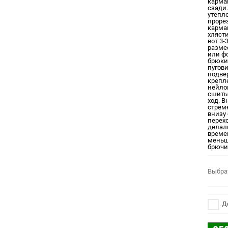
карма
сзади
утепл
проре
карма
хлясти
вот 3-
разме
или ф
брюки
пугов
подве
крепле
нейло
сшиты
ход. 
стрем
внизу 
перехо
делал
време
меньш
брючи
Выбра
До