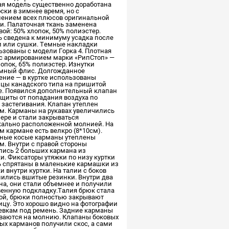
ая модель существенно доработана
ски в зимнее время, но с
нением всех плюсов оригинальной
и. Палаточная ткань заменена
ой: 50% хлопок, 50% полиэстер.
ь сведена к минимуму усадка после
и или сушки. Темные накладки
ьзованы с модели Горка 4. Плотная
 с армированием марки «РипСтоп» —
опок, 65% полиэстер. Изнутки
мный флис. Долгожданное
ение — в куртке использованы
ицы канадского типа на пришитой
е. Появился дополнительный клапан
ащиты от попадания воздуха по
 застегивания. Клапан утеплен
м. Карманы на рукавах увеличились
мере и стали закрываться
кально расположенной молнией. На
 кармане есть велкро (8*10см).
ные косые карманы утеплены
м. Внутри с правой стороны
лись 2 больших кармана из
и. Фиксаторы утяжки по низу куртки
ь спрятаны в маленькие кармашки из
и внутри куртки. На талии с боков
нились вшитые резинки. Внутри два
на, они стали объемнее и получили
венную подкладку.Талия брюк стала
ой, брюки полностью закрывают
ицу. Это хорошо видно на фотографии
евкам под ремень. Задние карманы
ваются на молнию. Клапаны боковых
ых карманов получили скос, а сами