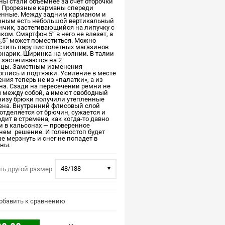
ны стали объемнее за счет оторочки
. Прорезные карманы спереди
енные. Между задним карманом и
зным есть небольшой вертикальный
нчик, застегивающийся на липучку с
ком. Смартфон 5″ в него не влезет, а
3,5″ может поместиться. Можно
стить пару пистолетных магазинов
онарик. Ширинка на молнии. В талии
 застегиваются на 2
ицы. Заметным изменения
рглись и подтяжки. Усиление в месте
ния теперь не из «палатки», а из
на. Сзади на пересечении ремни не
 между собой, а имеют свободный
Внизу брюки получили утепленные
ена. Внутренний флисовый слой
отделяется от брючин, сужается и
дит в стремена, как когда-то давно
и в кальсонах — проверенное
нем решение. И голеностоп будет
е мерзнуть и снег не попадет в
ны.
48/188
ть другой размер
бавить к сравнению