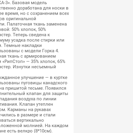
А-3». Базовая модель
твенно доработана для носки в
е время, но с сохранением всех
ов оригинальной
ли. Палаточная ткань заменена
вой: 50% хлопок, 50%
стер. Теперь сведена к
муму усадка после стирки или
и. Темные накладки
ьзованы с модели Горка 4.
ная ткань с армированием
 «РипСтоп» — 35% хлопок, 65%
эстер. Изнутки несъемный
.
ожданное улучшение — в куртке
льзованы пуговицы канадского
на пришитой тесьме. Появился
лнительный клапан для защиты
падания воздуха по линии
гивания. Клапан утеплен
ом. Карманы на рукавах
чились в размере и стали
ываться вертикально
оложенной молнией. На каждом
не есть велкро (8*10см).