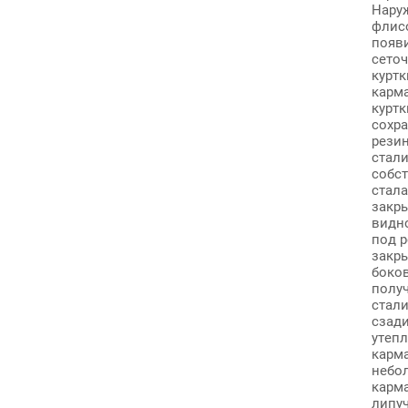
Нару
флисо
появ
сеточ
куртк
карма
куртк
сохр
резин
стал
собс
стал
закр
видн
под 
закр
боко
получ
стали
сзад
утеп
карм
небо
карм
липуч