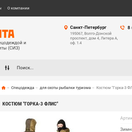
ы
О компании
Санкт-Петербург
8
195067, Волго-Донской
проспект, дом 4, Литера А,
пецодеждой и
оф. 1.4
иты (СИЗ)
Спецодежда
для охоты рыбалки туризма
Костюм "Горка-3 ФЛ
КОСТЮМ "ГОРКА-3 ФЛИС"
Артик
Зимн