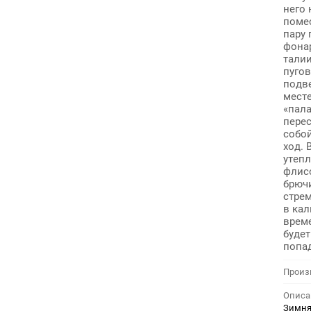
него 
поме
пару
фона
талии
пуго
подве
месте
«пала
пере
собо
ход. 
утеп
флис
брючи
стрем
в ка
врем
будет
попа
Произ
Описа
Зимня