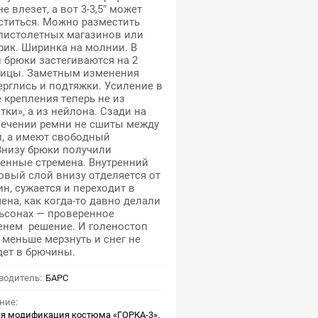
не влезет, а вот 3-3,5″ может
ститься. Можно разместить
 пистолетных магазинов или
рик. Ширинка на молнии. В
 брюки застегиваются на 2
вицы. Заметным изменения
рглись и подтяжки. Усиление в
 крепления теперь не из
тки», а из нейлона. Сзади на
сечении ремни не сшиты между
й, а имеют свободный
Внизу брюки получили
ленные стремена. Внутренний
овый слой внизу отделяется от
н, сужается и переходит в
ена, как когда-то давно делали
льсонах — проверенное
енем решение. И голеностоп
 меньше мерзнуть и снег не
дет в брючины.
водитель:
БАРС
ние:
я модификация костюма «ГОРКА-3».