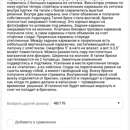
появились 2 больших кармана из сеточки. Фиксаторы утяжки по
низу куртки теперь спрятаны в маленькие кармашки из сеточки
внутри куртки. На талии с боков сохранились вшитые
резинки. Внутри два кармана, они стали объемнее и получили
собственную подкладку.Талия брюк стала высокой, брюки
полностью закрывают поясницу. Это хорошо видно на
фотографии по шлевкам под ремень. Задние карманы
закрываются на молнию. Клапаны боковых грузовых карманов
получили скос, а сами карманы стали объемнее за счет
оторочки сзади. Прорезные карманы спереди
утепленные. Между задним карманом и прорезным есть
небольшой вертикальный карманчик, застегивающийся на
липучку с хлястиком. Смартфон 5″ в него не влезет, а вот 3-3,5″
может поместиться. Можно разместить пару пистолетных
магазинов или фонарик. Ширинка на молнии. В талии брюки
застегиваются на 2 пуговицы. Заметным изменения
подверглись и подтяжки. Усиление в месте крепления теперь
не из «палатки», а из нейлона. Сзади на пересечении ремни не
сшиты между собой, а имеют свободный ход. Внизу брюки
получили утепленные стремена. Внутренний флисовый слой
внизу отделяется от брючин, сужается и переходит в стремена,
как когда-то давно делали в кальсонах — проверенное
временем решение. И голеностоп будет меньше мерзнуть и
снег не попадет в брючины.
48/176
Выбрать другой размер
Добавить к сравнению