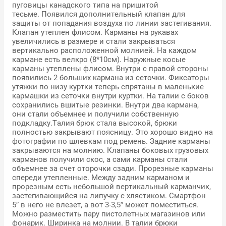
пуговицы канадского типа на пришитой
тесьме. Появился дополнительный клапан для
защиты от попадания воздуха по линии застегивания.
Клапан утеплен флисом. Карманы на рукавах
увеличились в размере и стали закрываться
вертикально расположенной молнией. На каждом
кармане есть велкро (8*10см). Наружные косые
карманы утеплены флисом. Внутри с правой стороны
появились 2 больших кармана из сеточки. Фиксаторы
утяжки по низу куртки теперь спрятаны в маленькие
кармашки из сеточки внутри куртки. На талии с боков
сохранились вшитые резинки. Внутри два кармана,
они стали объемнее и получили собственную
подкладку.Талия брюк стала высокой, брюки
полностью закрывают поясницу. Это хорошо видно на
фотографии по шлевкам под ремень. Задние карманы
закрываются на молнию. Клапаны боковых грузовых
карманов получили скос, а сами карманы стали
объемнее за счет оторочки сзади. Прорезные карманы
спереди утепленные. Между задним карманом и
прорезным есть небольшой вертикальный карманчик,
застегивающийся на липучку с хлястиком. Смартфон
5″ в него не влезет, а вот 3-3,5″ может поместиться.
Можно разместить пару пистолетных магазинов или
фонарик. Ширинка на молнии. В талии брюки