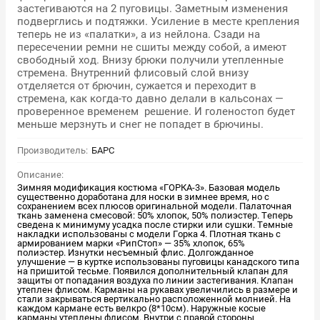
застегиваются на 2 пуговицы. Заметным изменения
подверглись и подтяжки. Усиление в месте крепления
теперь не из «палатки», а из нейлона. Сзади на
пересечении ремни не сшиты между собой, а имеют
свободный ход. Внизу брюки получили утепленные
стремена. Внутренний флисовый слой внизу
отделяется от брючин, сужается и переходит в
стремена, как когда-то давно делали в кальсонах —
проверенное временем решение. И голеностоп будет
меньше мерзнуть и снег не попадет в брючины.
Производитель:
БАРС
Описание:
Зимняя модификация костюма «ГОРКА-3». Базовая модель
существенно доработана для носки в зимнее время, но с
сохранением всех плюсов оригинальной модели. Палаточная
ткань заменена смесовой: 50% хлопок, 50% полиэстер. Теперь
сведена к минимуму усадка после стирки или сушки. Темные
накладки использованы с модели Горка 4. Плотная ткань с
армированием марки «РипСтоп» — 35% хлопок, 65%
полиэстер. Изнутки несъемный флис. Долгожданное
улучшение — в куртке использованы пуговицы канадского типа
на пришитой тесьме. Появился дополнительный клапан для
защиты от попадания воздуха по линии застегивания. Клапан
утеплен флисом. Карманы на рукавах увеличились в размере и
стали закрываться вертикально расположенной молнией. На
каждом кармане есть велкро (8*10см). Наружные косые
карманы утеплены флисом. Внутри с правой стороны