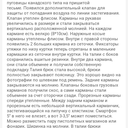
пуговицы канадского типа на пришитой
тесьме. Появился дополнительный клапан для
защиты от попадания воздуха по линии застегивания.
Клапан утеплен флисом. Карманы на рукавах
увеличились в размере и стали закрываться
вертикально расположенной молнией. На каждом
кармане есть велкро (8*10см). Наружные косые
карманы утеплены флисом. Внутри с правой стороны
появились 2 больших кармана из сеточки. Фиксаторы
утяжки по низу куртки теперь спрятаны в маленькие
кармашки из сеточки внутри куртки. На талии с боков
сохранились вшитые резинки. Внутри два кармана,
они стали объемнее и получили собственную
подкладку.Талия брюк стала высокой, брюки
полностью закрывают поясницу. Это хорошо видно на
фотографии по шлевкам под ремень. Задние карманы
закрываются на молнию. Клапаны боковых грузовых
карманов получили скос, а сами карманы стали
объемнее за счет оторочки сзади. Прорезные карманы
спереди утепленные. Между задним карманом и
прорезным есть небольшой вертикальный карманчик,
застегивающийся на липучку с хлястиком. Смартфон
5″ в него не влезет, а вот 3-3,5″ может поместиться.
Можно разместить пару пистолетных магазинов или
фонарик. Ширинка на молнии. В талии брюки