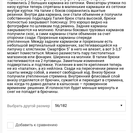
появились 2 больших кармана из сеточки. Фиксаторы утяжки по
низу куртки теперь спрятаны в маленькие кармашки из сеточки
внутри куртки. На талии с боков сохранились вшитые
резинки. Внутри два кармана, они стали объемнее и получили
собственную подкладку.Талия брюк стала высокой, брюки
полностью закрывают поясницу. Это хорошо видно на
фотографии по шлевкам под ремень. Задние карманы
закрываются на молнию. Клапаны боковых грузовых карманов
получили скос, а сами карманы стали объемнее за счет
оторочки сзади. Прорезные карманы спереди
утепленные. Между задним карманом и прорезным есть
небольшой вертикальный карманчик, застегивающийся на
липучку с хлястиком. Смартфон 5″ в него не влезет, а вот 3-3,5″
может поместиться. Можно разместить пару пистолетных
магазинов или фонарик. Ширинка на молнии. В талии брюки
застегиваются на 2 пуговицы. Заметным изменения
подверглись и подтяжки. Усиление в месте крепления теперь
не из «палатки», а из нейлона. Сзади на пересечении ремни не
сшиты между собой, а имеют свободный ход. Внизу брюки
получили утепленные стремена. Внутренний флисовый слой
внизу отделяется от брючин, сужается и переходит в стремена,
как когда-то давно делали в кальсонах — проверенное
временем решение. И голеностоп будет меньше мерзнуть и
снег не попадет в брючины.
56/182
Выбрать другой размер
Добавить к сравнению