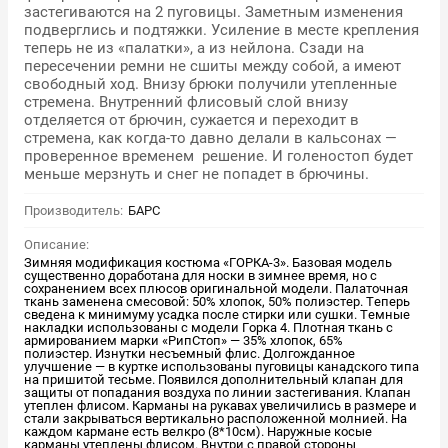
застегиваются на 2 пуговицы. Заметным изменения
подверглись и подтяжки. Усиление в месте крепления
теперь не из «палатки», а из нейлона. Сзади на
пересечении ремни не сшиты между собой, а имеют
свободный ход. Внизу брюки получили утепленные
стремена. Внутренний флисовый слой внизу
отделяется от брючин, сужается и переходит в
стремена, как когда-то давно делали в кальсонах —
проверенное временем решение. И голеностоп будет
меньше мерзнуть и снег не попадет в брючины.
Производитель:
БАРС
Описание:
Зимняя модификация костюма «ГОРКА-3». Базовая модель
существенно доработана для носки в зимнее время, но с
сохранением всех плюсов оригинальной модели. Палаточная
ткань заменена смесовой: 50% хлопок, 50% полиэстер. Теперь
сведена к минимуму усадка после стирки или сушки. Темные
накладки использованы с модели Горка 4. Плотная ткань с
армированием марки «РипСтоп» — 35% хлопок, 65%
полиэстер. Изнутки несъемный флис. Долгожданное
улучшение — в куртке использованы пуговицы канадского типа
на пришитой тесьме. Появился дополнительный клапан для
защиты от попадания воздуха по линии застегивания. Клапан
утеплен флисом. Карманы на рукавах увеличились в размере и
стали закрываться вертикально расположенной молнией. На
каждом кармане есть велкро (8*10см). Наружные косые
карманы утеплены флисом. Внутри с правой стороны